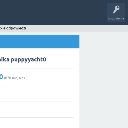
Logowanie
kie odpowiedzi
ika puppyyacht0
0
(
678
miejsce)