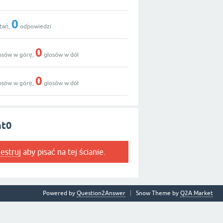
0
tań,
odpowiedzi
0
osów w górę,
głosów w dół
0
osów w górę,
głosów w dół
ht0
jestruj
aby pisać na tej ścianie.
Powered by
Question2Answer
Snow Theme by
Q2A Market