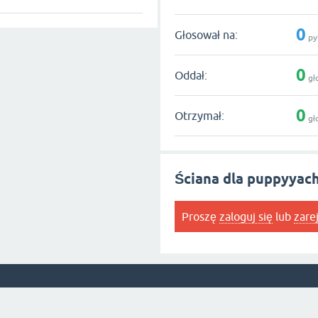
0
Głosował na:
py
0
Oddał:
gł
0
Otrzymał:
gł
Ściana dla puppyyac
Proszę
zaloguj się
lub
zare