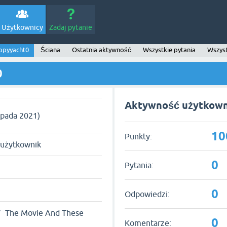
Użytkownicy
Zadaj pytanie
ppyyacht0
Ściana
Ostatnia aktywność
Wszystkie pytania
Wszyst
0
Aktywność użytkown
topada 2021)
10
Punkty:
 użytkownik
0
Pytania:
0
Odpowiedzi:
” The Movie And These
0
Komentarze: