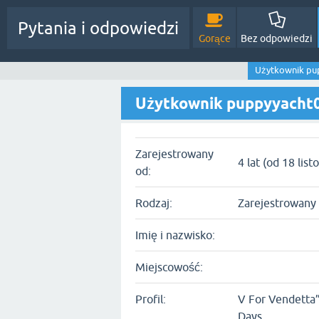
Pytania i odpowiedzi
Gorące
Bez odpowiedzi
Użytkownik pu
Użytkownik puppyyacht
Zarejestrowany
4 lat (od 18 lis
od:
Rodzaj:
Zarejestrowany
Imię i nazwisko:
Miejscowość:
Profil:
V For Vendetta
Days