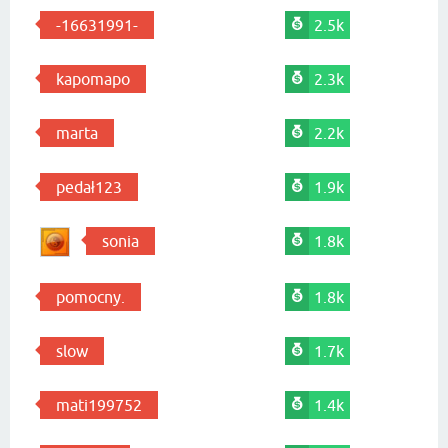
-16631991-
2.5k
kapomapo
2.3k
marta
2.2k
pedał123
1.9k
sonia
1.8k
pomocny.
1.8k
slow
1.7k
mati199752
1.4k