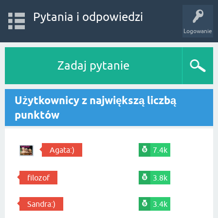
Pytania i odpowiedzi
Logowanie
Zadaj pytanie
Użytkownicy z największą liczbą
punktów
Agata:)
7.4k
filozof
3.8k
Sandra:)
3.4k