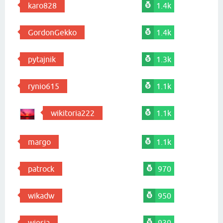
karo828
1.4k
GordonGekko
1.4k
pytajnik
1.3k
rynio615
1.1k
wikitoria222
1.1k
margo
1.1k
patrock
970
wikadw
950
wiesia
930