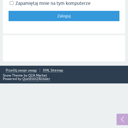
Zapamiętaj mnie na tym komputerze
Prześlij swoje uwagi
XML Sitemap
Snow Theme by
Q2A Market
Powered by
Question2Answer