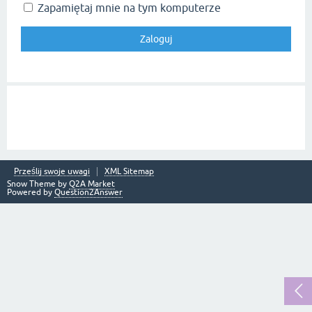
Zapamiętaj mnie na tym komputerze
Prześlij swoje uwagi
XML Sitemap
Snow Theme by
Q2A Market
Powered by
Question2Answer