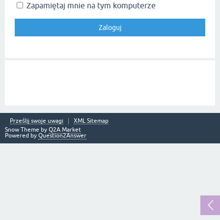
Zapamiętaj mnie na tym komputerze
Prześlij swoje uwagi
XML Sitemap
Snow Theme by
Q2A Market
Powered by
Question2Answer