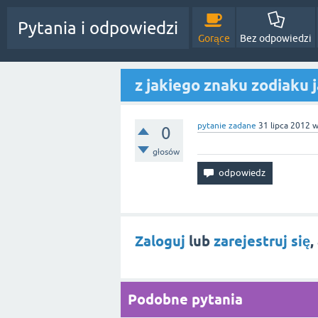
Pytania i odpowiedzi
Gorące
Bez odpowiedzi
z jakiego znaku zodiaku 
pytanie zadane
31 lipca 2012
0
głosów
Zaloguj
lub
zarejestruj się
,
Podobne pytania