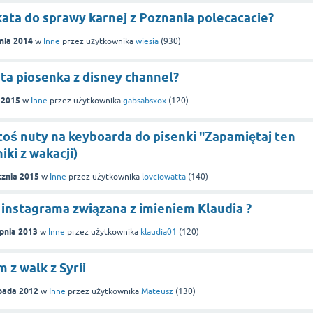
ata do sprawy karnej z Poznania polecacacie?
pnia 2014
w
Inne
przez użytkownika
wiesia
(
930
)
 ta piosenka z disney channel?
a 2015
w
Inne
przez użytkownika
gabsabsxox
(
120
)
toś nuty na keyboarda do pisenki "Zapamiętaj ten
iki z wakacji)
cznia 2015
w
Inne
przez użytkownika
lovciowatta
(
140
)
 instagrama związana z imieniem Klaudia ?
rpnia 2013
w
Inne
przez użytkownika
klaudia01
(
120
)
 z walk z Syrii
opada 2012
w
Inne
przez użytkownika
Mateusz
(
130
)