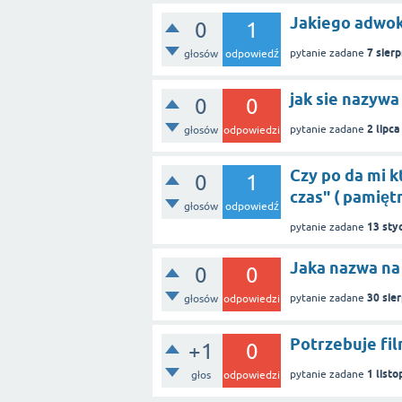
Jakiego adwok
0
1
7 sier
pytanie zadane
głosów
odpowiedź
jak sie nazywa
0
0
2 lipc
pytanie zadane
głosów
odpowiedzi
Czy po da mi k
0
1
czas" ( pamiętn
głosów
odpowiedź
13 sty
pytanie zadane
Jaka nazwa na
0
0
30 sie
pytanie zadane
głosów
odpowiedzi
Potrzebuje film
+1
0
1 list
pytanie zadane
głos
odpowiedzi