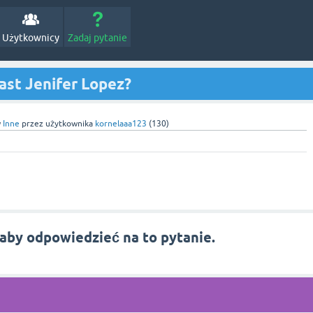
Użytkownicy
Zadaj pytanie
jast Jenifer Lopez?
w
Inne
przez użytkownika
kornelaaa123
(
130
)
 aby odpowiedzieć na to pytanie.