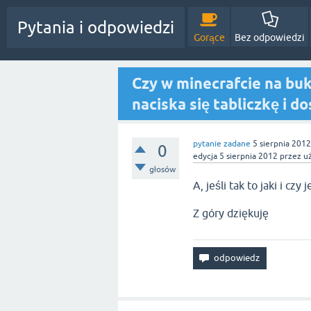
Pytania i odpowiedzi
Gorące
Bez odpowiedzi
Czy w minecrafcie na buk
naciska się tabliczkę i do
pytanie zadane
5 sierpnia 2012
0
edycja
5 sierpnia 2012
przez u
głosów
A, jeśli tak to jaki i czy
Z góry dziękuję