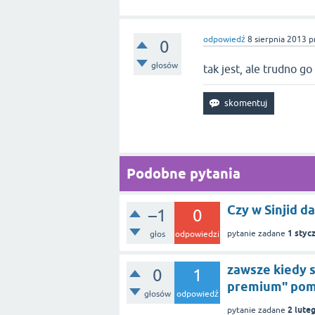
odpowiedź
8 sierpnia 2013
p
0
głosów
tak jest, ale trudno go
Podobne pytania
Czy w Sinjid d
–1
0
1 styc
pytanie zadane
głos
odpowiedzi
zawsze kiedy s
0
1
premium" pom
głosów
odpowiedź
2 lute
pytanie zadane