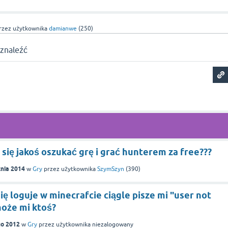
rzez użytkownika
damianwe
(
250
)
 znaleźć
a się jakoś oszukać grę i grać hunterem za free???
znia 2014
w
Gry
przez użytkownika
SzymSzyn
(
390
)
ię loguje w minecrafcie ciągle pisze mi "user not
oże mi ktoś?
go 2012
w
Gry
przez użytkownika
niezalogowany