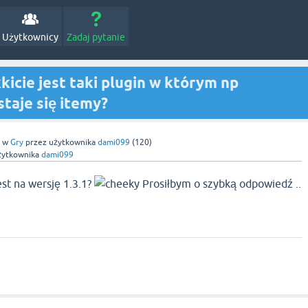
Użytkownicy
Zadaj pytanie
kicie jest taki plugin w którym np
staje się itemy?
w
Gry
przez użytkownika
dami099
(
120
)
żytkownika
dami099
 jest na wersję 1.3.1?
Prosiłbym o szybką odpowiedź ..