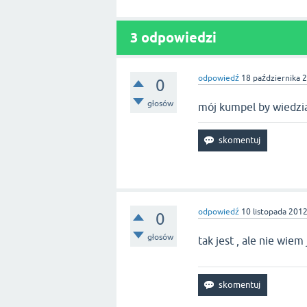
3
odpowiedzi
odpowiedź
18 października 
0
głosów
mój kumpel by wiedzia
odpowiedź
10 listopada 201
0
głosów
tak jest , ale nie wiem