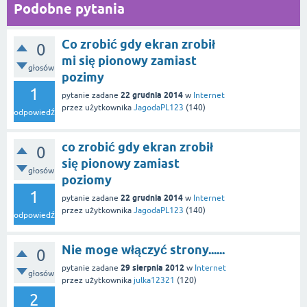
Podobne pytania
Co zrobić gdy ekran zrobił
0
mi się pionowy zamiast
głosów
pozimy
1
22 grudnia 2014
pytanie zadane
w
Internet
przez użytkownika
JagodaPL123
(
140
)
odpowiedź
co zrobić gdy ekran zrobił
0
się pionowy zamiast
głosów
poziomy
1
22 grudnia 2014
pytanie zadane
w
Internet
przez użytkownika
JagodaPL123
(
140
)
odpowiedź
Nie moge włączyć strony......
0
29 sierpnia 2012
pytanie zadane
w
Internet
głosów
przez użytkownika
julka12321
(
120
)
2