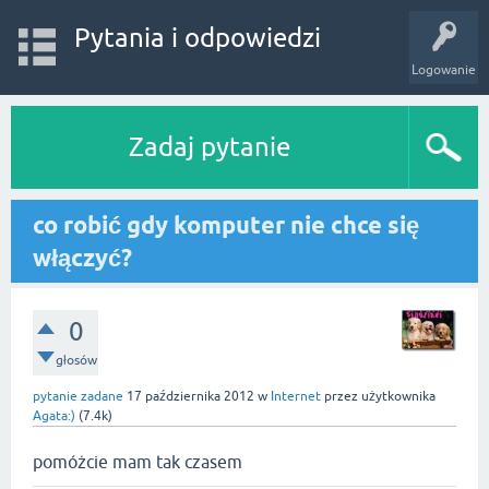
Pytania i odpowiedzi
Logowanie
Zadaj pytanie
co robić gdy komputer nie chce się
włączyć?
0
głosów
pytanie zadane
17 października 2012
w
Internet
przez użytkownika
Agata:)
(
7.4k
)
pomóżcie mam tak czasem