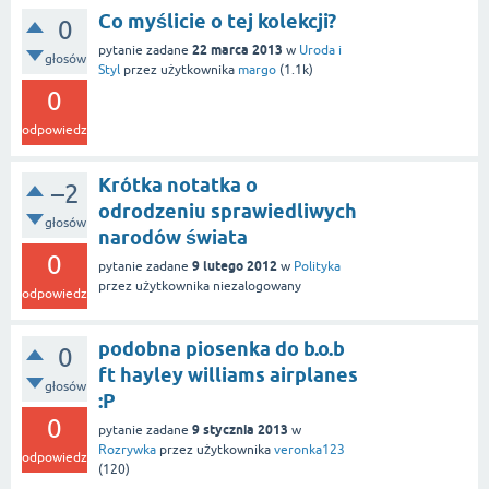
Co myślicie o tej kolekcji?
0
22 marca 2013
pytanie zadane
w
Uroda i
głosów
Styl
przez użytkownika
margo
(
1.1k
)
0
odpowiedzi
Krótka notatka o
–2
odrodzeniu sprawiedliwych
głosów
narodów świata
0
9 lutego 2012
pytanie zadane
w
Polityka
przez użytkownika
niezalogowany
odpowiedzi
podobna piosenka do b.o.b
0
ft hayley williams airplanes
głosów
:P
0
9 stycznia 2013
pytanie zadane
w
Rozrywka
przez użytkownika
veronka123
odpowiedzi
(
120
)