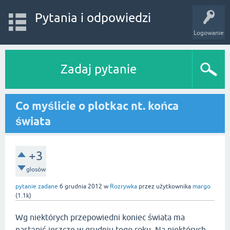
Pytania i odpowiedzi
Logowanie
Zadaj pytanie
Co myślicie o plotkac nt. końca
świata
+3
głosów
pytanie zadane
6 grudnia 2012
w
Rozrywka
przez użytkownika
margo
(
1.1k
)
Wg niektórych przepowiedni koniec świata ma
nastąpić jeszcze w grudniu tego roku. Na niektórych