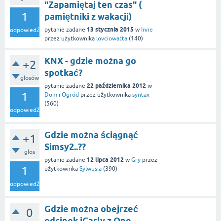
"Zapamiętaj ten czas" (
1
pamiętniki z wakacji)
13 stycznia 2015
pytanie zadane
w
Inne
odpowiedź
przez użytkownika
lovciowatta
(
140
)
KNX - gdzie można go
+2
spotkać?
głosów
22 października 2012
pytanie zadane
w
1
Dom i Ogród
przez użytkownika
syntax
(
560
)
odpowiedź
Gdzie można ściągnąć
+1
Simsy2..??
głos
12 lipca 2012
pytanie zadane
w
Gry
przez
1
użytkownika
Sylwusia
(
390
)
odpowiedź
Gdzie można obejrzeć
0
odcinek iCarly z One