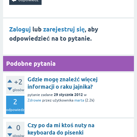
Zaloguj
lub
zarejestruj się
, aby
odpowiedzieć na to pytanie.
Podobne pytania
Gdzie mogę znaleźć więcej
+2
informacji o raku jajnika?
głosów
29 stycznia 2012
pytanie zadane
w
2
Zdrowie
przez użytkownika
marta
(
2.2k
)
odpowiedzi
Czy po da mi ktoś nuty na
0
keyboarda do pisenki
głosów