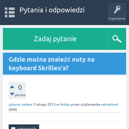
Pytania i odpowiedzi
Logowanie
Zadaj pytanie
Gdzie można znaleźć nuty na
keyboard Skrillex'a?
0
głosów
pytanie zadane
5 lutego 2013
w
Hobby
przez użytkownika
wilmaksio4
(
690
)