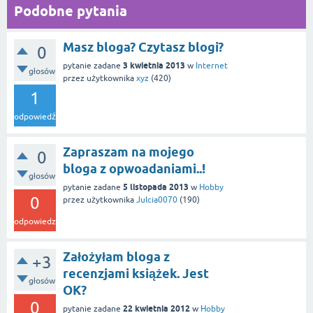
Podobne pytania
Masz bloga? Czytasz blogi?
0
3 kwietnia 2013
pytanie zadane
w
Internet
głosów
przez użytkownika
xyz
(
420
)
1
odpowiedź
Zapraszam na mojego
0
bloga z opwoadaniami..!
głosów
5 listopada 2013
pytanie zadane
w
Hobby
0
przez użytkownika
Julcia0070
(
190
)
odpowiedzi
Założyłam bloga z
+3
recenzjami książek. Jest
głosów
OK?
0
22 kwietnia 2012
pytanie zadane
w
Hobby