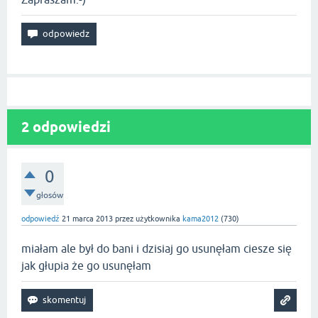
2
odpowiedzi
0
głosów
odpowiedź
21 marca 2013
przez użytkownika
kama2012
(
730
)
miałam ale był do bani i dzisiaj go usunęłam ciesze się
jak głupia że go usunęłam