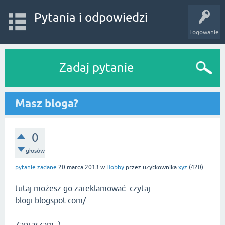
Pytania i odpowiedzi
Logowanie
Zadaj pytanie
Masz bloga?
0
głosów
pytanie zadane
20 marca 2013
w
Hobby
przez użytkownika
xyz
(
420
)
tutaj możesz go zareklamować: czytaj-
blogi.blogspot.com/
Zapraszam:-)