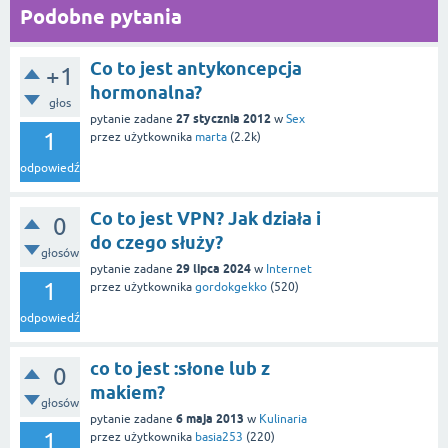
Podobne pytania
Co to jest antykoncepcja
+1
hormonalna?
głos
27 stycznia 2012
pytanie zadane
w
Sex
1
przez użytkownika
marta
(
2.2k
)
odpowiedź
Co to jest VPN? Jak działa i
0
do czego służy?
głosów
29 lipca 2024
pytanie zadane
w
Internet
1
przez użytkownika
gordokgekko
(
520
)
odpowiedź
co to jest :słone lub z
0
makiem?
głosów
6 maja 2013
pytanie zadane
w
Kulinaria
1
przez użytkownika
basia253
(
220
)