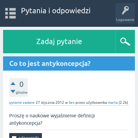
Pytania i odpowiedzi
Logowanie
Zadaj pytanie
Co to jest antykoncepcja?
0
głosów
pytanie zadane
27 stycznia 2012
w
Sex
przez użytkownika
marta
(
2.2k
)
Proszę o naukowe wyjaśnienie definicji
antykoncepcja?