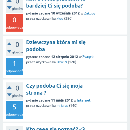
0
bardziej Ci się podoba?
głosów
10 września 2012
pytanie zadane
w
Zakupy
0
przez użytkownika
xlud
(
280
)
odpowiedzi
Dziewczyna która mi się
0
podoba
głosów
12 sierpnia 2012
pytanie zadane
w
Związki
1
przez użytkownika
DzikiN
(
120
)
odpowiedź
Czy podoba Ci się moja
0
strona ?
głosów
11 maja 2012
pytanie zadane
w
Internet
5
przez użytkownika
mrjaras
(
140
)
odpowiedzi
Kto ceee się poznać? <3