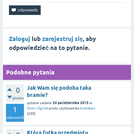
Zaloguj
lub
zarejestruj się
, aby
odpowiedzieć na to pytanie.
Podobne pytania
Jak Wam się podoba taka
0
bramie?
głosów
24 października 2013
pytanie zadane
w
1
Dom i Ogród
przez użytkownika
bramkarz
(
240
)
odpowiedź
Która fotka przedmiotu