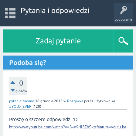
Pytania i odpowiedzi
Logowanie
Zadaj pytanie
Podoba się?
0
głosów
pytanie zadane
18 grudnia 2013
w
Rozrywka
przez użytkownika
#YOLO_EVER
(
120
)
Proszę o szczere odpowiedzi :D
http://www.youtube.com/watch?v=3-wKHI3ZbSk&feature=youtu.be