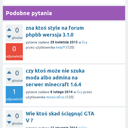
Podobne pytania
zna ktoś style na forum
0
phpbb werssja 3.1.0
głosów
29 kwietnia 2015
pytanie zadane
w
Gry
0
przez użytkownika
help!!!
(
120
)
odpowiedzi
czy ktoś może nie szuka
0
moda albo admina na
głosów
serwer minecraft 1.6.4
1
8 lutego 2014
pytanie zadane
w
Gry
przez
użytkownika
minecrafcio
(
120
)
odpowiedź
Wie ktoś skad ściągnąć GTA
0
V ?
głosów
12 stycznia 2014