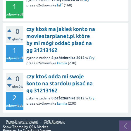
pytanie zadane
w
Gry
1
przez użytkownika
Inff
(
160
)
odpowiedź
czy ktoś ma jakieś konto na
0
moviestarplanet.pl które
głosów
by mi mógł oddać pisać na
1
gg 31213162
8 października 2012
pytanie zadane
w
Gry
odpowiedź
przez użytkownika
kamila
(
230
)
czy ktoś odda mi swoje
0
konto na stardolu pisać na
głosów
gg 31213162
2
8 października 2012
pytanie zadane
w
Gry
przez użytkownika
kamila
(
230
)
odpowiedzi
Prześlij swoje uwagi
XML Sitemap
Snow Theme by
Q2A Market
Powered by
Question2Answer