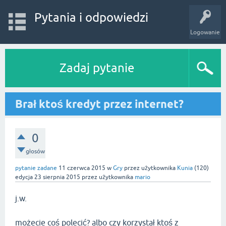
Pytania i odpowiedzi
Logowanie
Zadaj pytanie
Brał ktoś kredyt przez internet?
0
głosów
pytanie zadane
11 czerwca 2015
w
Gry
przez użytkownika
Kunia
(
120
)
edycja
23 sierpnia 2015
przez użytkownika
mario
j.w.
możecie coś polecić? albo czy korzystał ktoś z