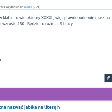
rzez użytkownika
marta
(
2.2k
)
 klatce to wielokrotny XXXXL, więc prawdopodobnie masz na
a wzrostu 150. Będzie to rozmiar S bluzy.
m
 cm
żna nazwać jabłka na literę h