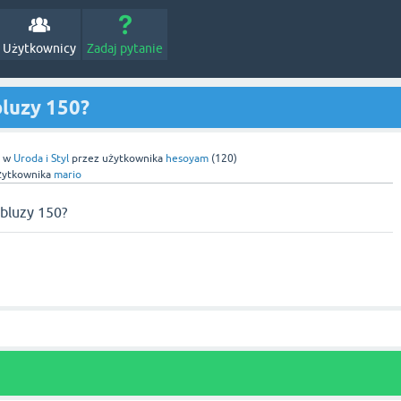
Użytkownicy
Zadaj pytanie
bluzy 150?
w
Uroda i Styl
przez użytkownika
hesoyam
(
120
)
żytkownika
mario
 bluzy 150?