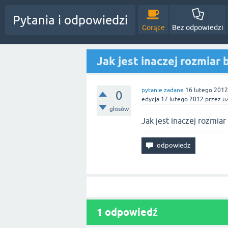
Pytania i odpowiedzi
Gorące
Bez odpowiedzi
Jak jest inaczej rozmiar 
pytanie zadane
16 lutego 2012
0
edycja
17 lutego 2012
przez u
głosów
Jak jest inaczej rozmiar
1
odpowiedź