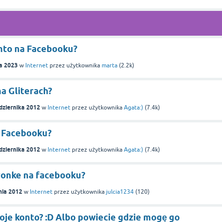
nto na Facebooku?
ca 2023
w
Internet
przez użytkownika
marta
(
2.2k
)
a Gliterach?
dziernika 2012
w
Internet
przez użytkownika
Agata:)
(
7.4k
)
 Facebooku?
dziernika 2012
w
Internet
przez użytkownika
Agata:)
(
7.4k
)
ronke na facebooku?
nia 2012
w
Internet
przez użytkownika
julcia1234
(
120
)
oje konto? :D Albo powiecie gdzie mogę go