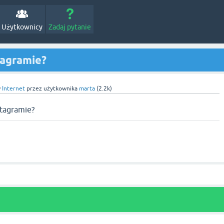
Użytkownicy
Zadaj pytanie
tagramie?
w
Internet
przez użytkownika
marta
(
2.2k
)
stagramie?