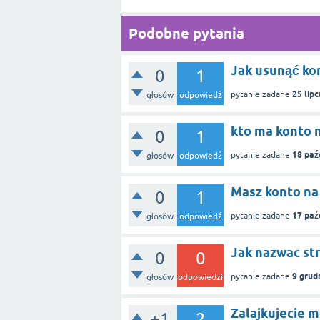
Podobne pytania
Jak usunąć ko
0
1
25 lip
pytanie zadane
głosów
odpowiedź
kto ma konto n
0
1
18 paź
pytanie zadane
głosów
odpowiedź
Masz konto na
0
1
17 paź
pytanie zadane
głosów
odpowiedź
Jak nazwac st
0
0
9 grud
pytanie zadane
głosów
odpowiedzi
Zalajkujecie m
+1
2