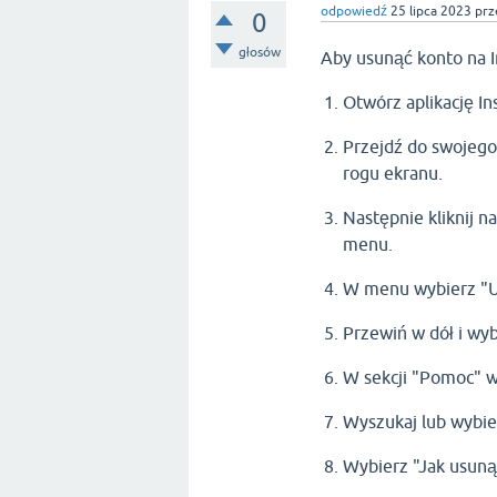
odpowiedź
25 lipca 2023
prz
0
głosów
Aby usunąć konto na I
Otwórz aplikację I
Przejdź do swojego
rogu ekranu.
Następnie kliknij 
menu.
W menu wybierz "U
Przewiń w dół i wy
W sekcji "Pomoc" 
Wyszukaj lub wybie
Wybierz "Jak usunąć