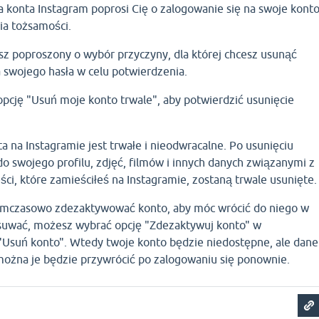
a konta Instagram poprosi Cię o zalogowanie się na swoje kont
ia tożsamości.
sz poproszony o wybór przyczyny, dla której chcesz usunąć
 swojego hasła w celu potwierdzenia.
opcję "Usuń moje konto trwale", aby potwierdzić usunięcie
a na Instagramie jest trwałe i nieodwracalne. Po usunięciu
do swojego profilu, zdjęć, filmów i innych danych związanymi z
ci, które zamieściłeś na Instagramie, zostaną trwale usunięte.
 tymczasowo zdezaktywować konto, aby móc wrócić do niego w
usuwać, możesz wybrać opcję "Zdezaktywuj konto" w
"Usuń konto". Wtedy twoje konto będzie niedostępne, ale dane
ożna je będzie przywrócić po zalogowaniu się ponownie.