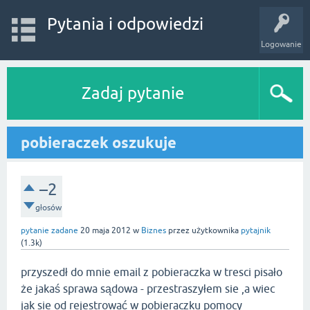
Pytania i odpowiedzi
Logowanie
Zadaj pytanie
pobieraczek oszukuje
–2
głosów
pytanie zadane
20 maja 2012
w
Biznes
przez użytkownika
pytajnik
(
1.3k
)
przyszedł do mnie email z pobieraczka w tresci pisało
że jakaś sprawa sądowa - przestraszyłem sie ,a wiec
jak sie od rejestrować w pobieraczku pomocy