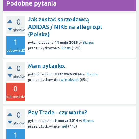
Podobne pytania
Jak zostać sprzedawcą
0
ADIDAS / NIKE na allegro.pl
głosów
(Polska)
1
14 maja 2023
pytanie zadane
w
Biznes
przez użytkownika
Olesia
(
120
)
odpowiedź
Mam pytanko.
0
8 czerwca 2014
pytanie zadane
w
Biznes
głosów
przez użytkownika
wilmaksio4
(
690
)
0
odpowiedzi
Pay Trade - czy warto?
0
6 marca 2014
pytanie zadane
w
Biznes
głosów
przez użytkownika
raul
(
740
)
1