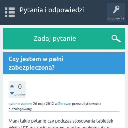
Pytania i odpowiedzi
Logowanie
Zadaj pytanie
Czy jestem w pełni
zabezpieczona?
0
głosów
pytanie zadane
26 maja 2012
w
Zdrowie
przez użytkownika
niezalogowany
Mam takie pytanie czy podczas stosowania tabletek
MINULET
, w czasie przerwy między opakowaniami