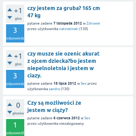
czy jestem za gruba? 165 cm
+1
47 kg
głos
7 listopada 2012
pytanie zadane
w
Zdrowie
3
przez użytkownika
natinatinati
(
130
)
odpowiedzi
czy musze sie ozenic akurat
+1
z ojcem dziecka?bo jestem
głos
niepelnoletnia i jestem w
3
ciazy.
18 lipca 2012
pytanie zadane
w
Sex
przez
odpowiedzi
użytkownika
sandra
(
130
)
Czy są możliwości że
0
jestem w ciąży?
głosów
6 czerwca 2012
pytanie zadane
w
Sex
1
przez użytkownika
niezalogowany
odpowiedź