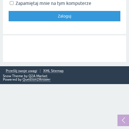
Zapamiętaj mnie na tym komputerze
Prześlij swoje uwagi
XML Sitemap
Snow Theme by
Q2A Market
Powered by
Question2Answer