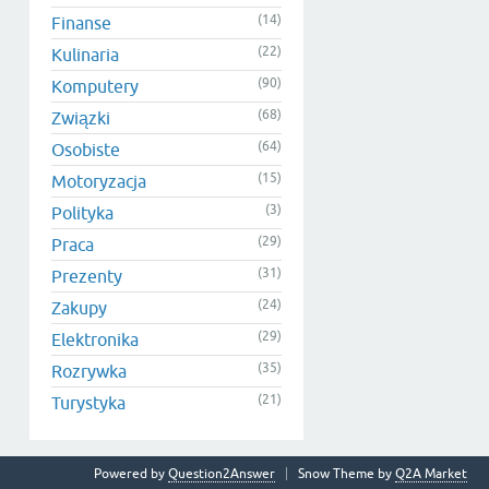
(14)
Finanse
(22)
Kulinaria
(90)
Komputery
(68)
Związki
(64)
Osobiste
(15)
Motoryzacja
(3)
Polityka
(29)
Praca
(31)
Prezenty
(24)
Zakupy
(29)
Elektronika
(35)
Rozrywka
(21)
Turystyka
Powered by
Question2Answer
Snow Theme by
Q2A Market