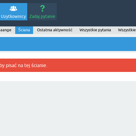
Użytkownicy
Zadaj pytanie
 aange
Ściana
Ostatnia aktywność
Wszystkie pytania
Wszystkie
y pisać na tej ścianie.