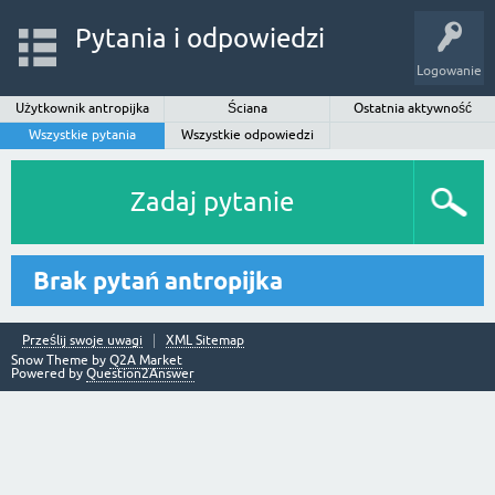
Pytania i odpowiedzi
Logowanie
Użytkownik antropijka
Ściana
Ostatnia aktywność
Wszystkie pytania
Wszystkie odpowiedzi
Zadaj pytanie
Brak pytań antropijka
Prześlij swoje uwagi
XML Sitemap
Snow Theme by
Q2A Market
Powered by
Question2Answer