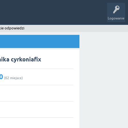
Logowanie
kie odpowiedzi
ka cyrkoniafix
0
(
62
miejsce)