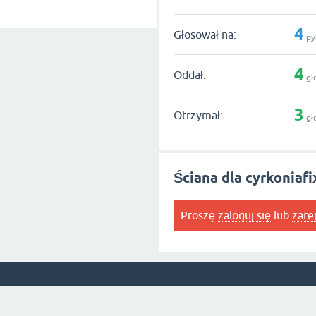
4
Głosował na:
py
4
Oddał:
gł
3
Otrzymał:
gł
Ściana dla cyrkoniafi
Proszę
zaloguj się
lub
zare