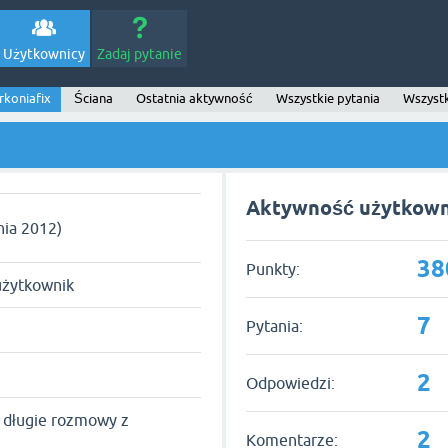
Użytkownicy
Zadaj pytanie
rkoniafix
Ściana
Ostatnia aktywność
Wszystkie pytania
Wszyst
Aktywność użytkowni
nia 2012)
38
Punkty:
użytkownik
7
Pytania:
2
Odpowiedzi:
i długie rozmowy z
2
Komentarze: