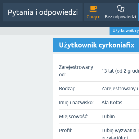
Pytania i odpowiedzi
Gorące
Bez odpowiedzi
Użytkownik cy
Użytkownik cyrkoniafix
Zarejestrowany
13 lat (od 2 grud
od:
Rodzaj:
Zarejestrowany 
Imię i nazwisko:
Ala Kotas
Miejscowość:
Lublin
Profil:
Lubię wyzwania 
przyjaciółmi.