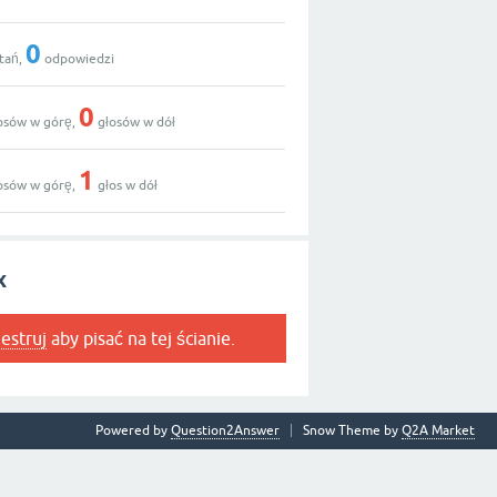
0
tań,
odpowiedzi
0
osów w górę,
głosów w dół
1
osów w górę,
głos w dół
x
jestruj
aby pisać na tej ścianie.
Powered by
Question2Answer
Snow Theme by
Q2A Market