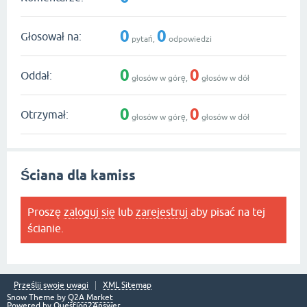
0
0
Głosował na:
pytań,
odpowiedzi
0
0
Oddał:
głosów w górę,
głosów w dół
0
0
Otrzymał:
głosów w górę,
głosów w dół
Ściana dla kamiss
Proszę
zaloguj się
lub
zarejestruj
aby pisać na tej
ścianie.
Prześlij swoje uwagi
XML Sitemap
Snow Theme by
Q2A Market
Powered by
Question2Answer