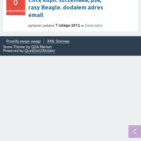
0
rasy Beagle. dodałem adres
odpowiedzi
email
7 lutego 2012
pytanie zadane
w
Zwierzęta
Prześlij swoje uwagi
XML Sitemap
Snow Theme by
Q2A Market
Powered by
Question2Answer