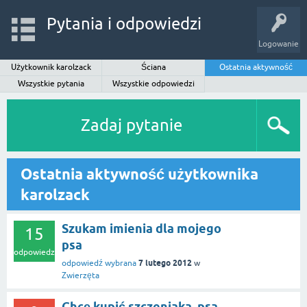
Pytania i odpowiedzi
Logowanie
Użytkownik karolzack
Ściana
Ostatnia aktywność
Wszystkie pytania
Wszystkie odpowiedzi
Zadaj pytanie
Ostatnia aktywność użytkownika
karolzack
Szukam imienia dla mojego
15
psa
odpowiedzi
7 lutego 2012
odpowiedź wybrana
w
Zwierzęta
Chcę kupić szczeniaka, psa,