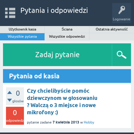
Pytania i odpowiedzi
Logowanie
Użytkownik kasia
Ściana
Ostatnia aktywność
Wszystkie pytania
Wszystkie odpowiedzi
Zadaj pytanie
Pytania od kasia
Czy chcielibyście pomóc
0
dziewczynom w głosowaniu
głosów
? Walczą o 3 miejsce i nowe
0
mikrofony :)
odpowiedzi
7 kwietnia 2013
pytanie zadane
w
Hobby