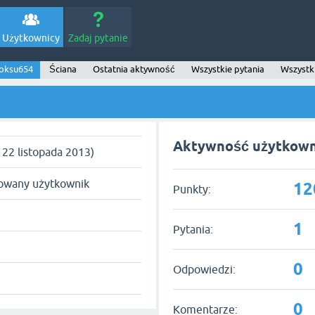
Użytkownicy
Zadaj pytanie
oksu654
Ściana
Ostatnia aktywność
Wszystkie pytania
Wszystk
Aktywność użytkown
d 22 listopada 2013)
rowany użytkownik
12
Punkty:
1
Pytania:
0
Odpowiedzi:
0
Komentarze: