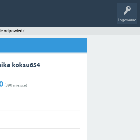
Logowanie
ie odpowiedzi
ika koksu654
0
(
390
miejsce)