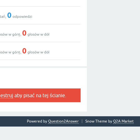
0
tań,
odpowiedzi
0
osów w górę,
głosów w dół
0
osów w górę,
głosów w dół
jestruj
aby pisać na tej ścianie.
Powered by
Question2Answer
Snow Theme by
Q2A Market