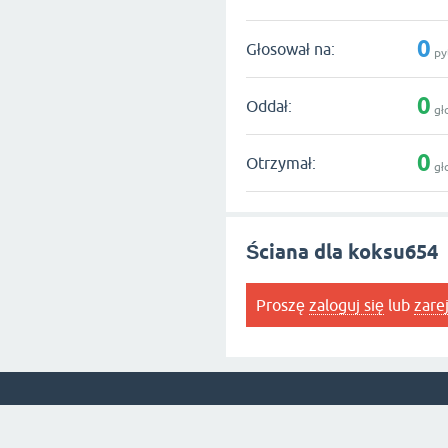
0
Głosował na:
py
0
Oddał:
gł
0
Otrzymał:
gł
Ściana dla koksu654
Proszę
zaloguj się
lub
zare