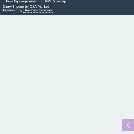
Prześlij swoje uwagi
XML Sitemap
Snow Theme by
Q2A Market
Powered by
Question2Answer