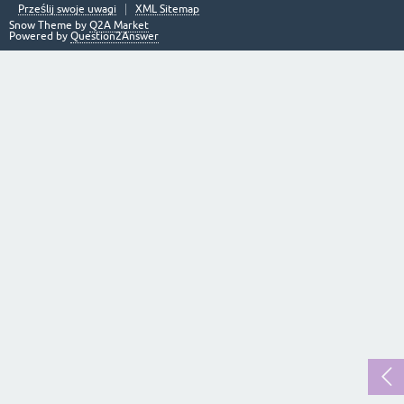
Prześlij swoje uwagi
XML Sitemap
Snow Theme by
Q2A Market
Powered by
Question2Answer