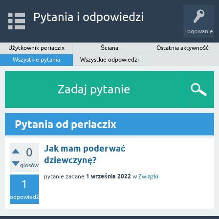
Pytania i odpowiedzi
Logowanie
Użytkownik periaczix
Ściana
Ostatnia aktywność
Wszystkie pytania
Wszystkie odpowiedzi
Zadaj pytanie
Pytania od periaczix
Jak mam poderwać
0
dziewczynę?
głosów
1 września 2022
pytanie zadane
w
Związki
1
odpowiedź