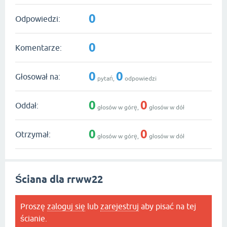
0
Odpowiedzi:
0
Komentarze:
0
0
Głosował na:
pytań,
odpowiedzi
0
0
Oddał:
głosów w górę,
głosów w dół
0
0
Otrzymał:
głosów w górę,
głosów w dół
Ściana dla rrww22
Proszę
zaloguj się
lub
zarejestruj
aby pisać na tej
ścianie.