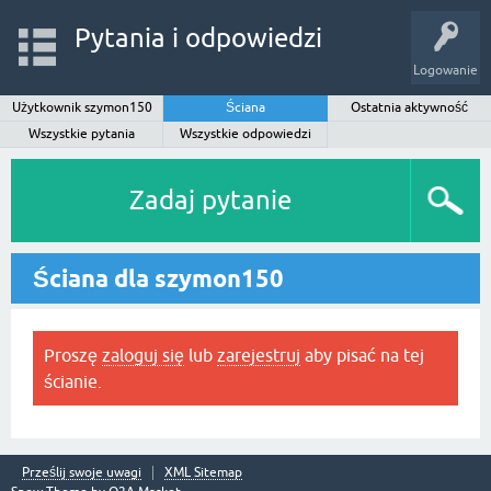
Pytania i odpowiedzi
Logowanie
Użytkownik szymon150
Ściana
Ostatnia aktywność
Wszystkie pytania
Wszystkie odpowiedzi
Zadaj pytanie
Ściana dla szymon150
Proszę
zaloguj się
lub
zarejestruj
aby pisać na tej
ścianie.
Prześlij swoje uwagi
XML Sitemap