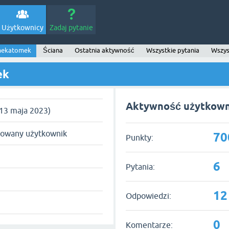
Użytkownicy
Zadaj pytanie
mekatomek
Ściana
Ostatnia aktywność
Wszystkie pytania
Wszys
ek
Aktywność użytkow
 13 maja 2023)
rowany użytkownik
70
Punkty:
6
Pytania:
12
Odpowiedzi:
0
Komentarze: