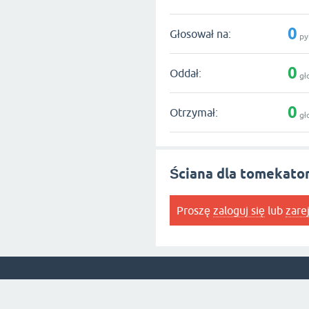
0
Głosował na:
py
0
Oddał:
gł
0
Otrzymał:
gł
Ściana dla tomekat
Proszę
zaloguj się
lub
zare