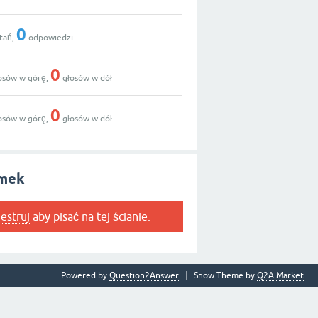
0
tań,
odpowiedzi
0
osów w górę,
głosów w dół
0
osów w górę,
głosów w dół
omek
jestruj
aby pisać na tej ścianie.
Powered by
Question2Answer
Snow Theme by
Q2A Market