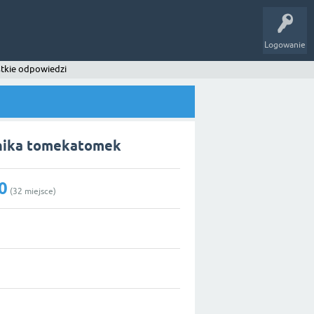
Logowanie
tkie odpowiedzi
nika tomekatomek
0
(
32
miejsce)