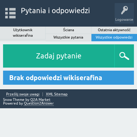
Pytania i odpowiedzi
Logowanie
Użytkownik
Ściana
Ostatnia aktywność
wikiserafina
Wszystkie pytania
Wszystkie odpowiedzi
Zadaj pytanie
Brak odpowiedzi wikiserafina
Prześlij swoje uwagi
XML Sitemap
Snow Theme by
Q2A Market
Powered by
Question2Answer