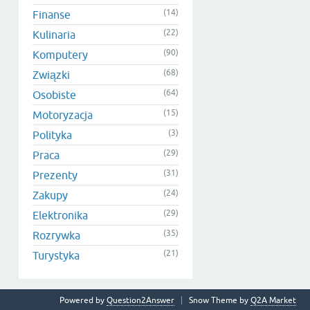
(14)
Finanse
(22)
Kulinaria
(90)
Komputery
(68)
Związki
(64)
Osobiste
(15)
Motoryzacja
(3)
Polityka
(29)
Praca
(31)
Prezenty
(24)
Zakupy
(29)
Elektronika
(35)
Rozrywka
(21)
Turystyka
Powered by
Question2Answer
Snow Theme by
Q2A Market