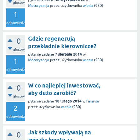
pytanie zadane
w
głosów
Motoryzacja
przez użytkownika
wiesia
(
930
)
1
odpowiedź
Gdzie regenerują
0
przekładnie kierownicze?
głosów
7 sierpnia 2014
pytanie zadane
w
1
Motoryzacja
przez użytkownika
wiesia
(
930
)
odpowiedź
W co najlepiej inwestować,
0
aby dużo zarobić?
głosów
18 lutego 2014
pytanie zadane
w
Finanse
2
przez użytkownika
wiesia
(
930
)
odpowiedzi
Jak szkody wpływają na
0
zwyżkę kwoty za