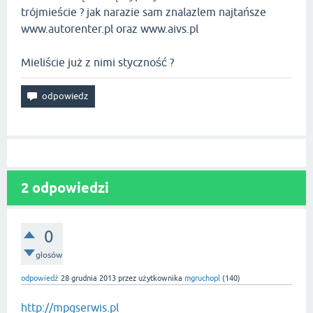
trójmieście ? jak narazie sam znalazlem najtańsze
www.autorenter.pl oraz www.aivs.pl
Mieliście już z nimi styczność ?
2
odpowiedzi
0
głosów
odpowiedź
28 grudnia 2013
przez użytkownika
mgruchopl
(
140
)
http://mpgserwis.pl