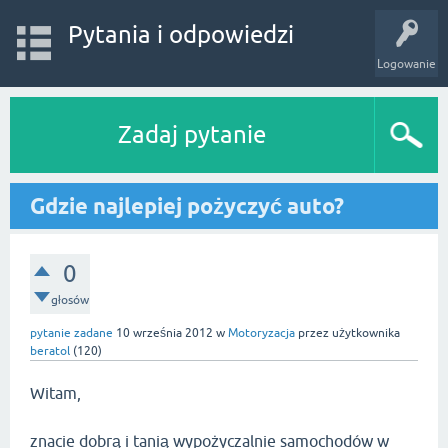
Pytania i odpowiedzi
Logowanie
Zadaj pytanie
Gdzie najlepiej pożyczyć auto?
0
głosów
pytanie zadane
10 września 2012
w
Motoryzacja
przez użytkownika
beratol
(
120
)
Witam,
znacie dobrą i tanią wypożyczalnie samochodów w