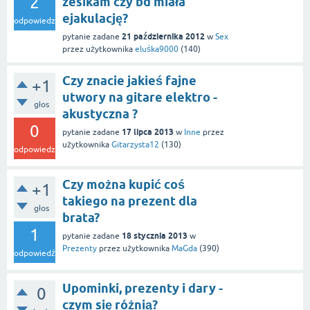
2
zesikam czy bd miała
ejakulację?
odpowiedzi
21 października 2012
pytanie zadane
w
Sex
przez użytkownika
eluśka9000
(
140
)
Czy znacie jakieś fajne
+1
utwory na gitare elektro -
głos
akustyczna ?
0
17 lipca 2013
pytanie zadane
w
Inne
przez
użytkownika
Gitarzysta12
(
130
)
odpowiedzi
Czy można kupić coś
+1
takiego na prezent dla
głos
brata?
1
18 stycznia 2013
pytanie zadane
w
Prezenty
przez użytkownika
MaGda
(
390
)
odpowiedź
Upominki, prezenty i dary -
0
czym się różnią?