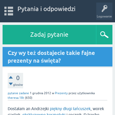
Pytania i odpowiedzi
Logowanie
Zadaj pytanie
Czy wy też dostajecie takie fajne
prezenty na święta?
0
głosów
pytanie zadane
1 grudnia 2012
w
Prezenty
przez użytkownika
theresa.18t
(
650
)
Dostałam an Andrzejki
piękny długi łańcuszek
, worek
ciastek,
ekskluzywne kosmetyki
i ręcznik :D trochę