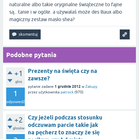
naturalne albo takie oryginalne świąteczne to fajne
są.. tanie i w ogóle. a używałaś może des Baux albo
magiczny zestaw masło shea?
Podobne pytania
Prezenty na święta czy na
+1
zawsze?
głos
1 grudnia 2012
pytanie zadane
w
Zakupy
1
przez użytkownika
patrock
(
970
)
odpowiedź
Czy jeżeli podczas stosunku
+2
odczuwam parcie takie jak
głosów
na pęcherz to znaczy że się