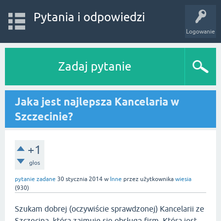
Pytania i odpowiedzi
Logowanie
Zadaj pytanie
Jaka jest najlepsza Kancelaria w
Szczecinie?
+1
głos
pytanie zadane
30 stycznia 2014
w
Inne
przez użytkownika
wiesia
(
930
)
Szukam dobrej (oczywiście sprawdzonej) Kancelarii ze
Szczecina, która zajmuje się obsługą firm. Która jest