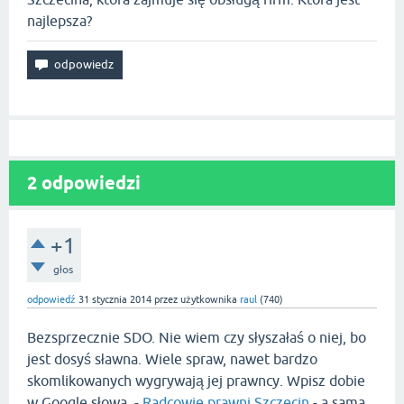
najlepsza?
2
odpowiedzi
+1
głos
odpowiedź
31 stycznia 2014
przez użytkownika
raul
(
740
)
Bezsprzecznie SDO. Nie wiem czy słyszałaś o niej, bo
jest dosyś sławna. Wiele spraw, nawet bardzo
skomlikowanych wygrywają jej prawncy. Wpisz dobie
w Google słowa -
Radcowie prawni Szczecin
- a sama