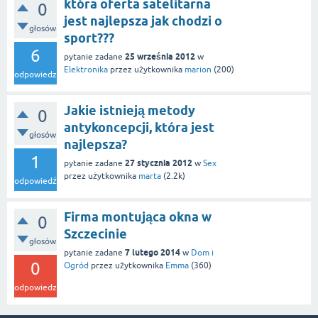
która oferta satelitarna
0
jest najlepsza jak chodzi o
głosów
sport???
6
25 września 2012
pytanie zadane
w
Elektronika
przez użytkownika
marion
(
200
)
odpowiedzi
Jakie istnieją metody
0
antykoncepcji, która jest
głosów
najlepsza?
1
27 stycznia 2012
pytanie zadane
w
Sex
przez użytkownika
marta
(
2.2k
)
odpowiedź
Firma montująca okna w
0
Szczecinie
głosów
7 lutego 2014
pytanie zadane
w
Dom i
0
Ogród
przez użytkownika
Emma
(
360
)
odpowiedzi