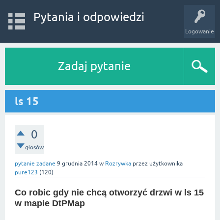
Pytania i odpowiedzi
Logowanie
Zadaj pytanie
ls 15
0
głosów
pytanie zadane
9 grudnia 2014
w
Rozrywka
przez użytkownika
pure123
(
120
)
Co robic gdy nie chcą otworzyć drzwi w ls 15
w mapie DtPMap