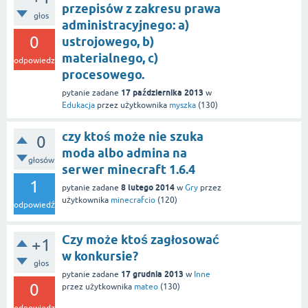
przepisów z zakresu prawa
głos
administracyjnego: a)
0
ustrojowego, b)
materialnego, c)
odpowiedzi
procesowego.
17 października 2013
pytanie zadane
w
Edukacja
przez użytkownika
myszka
(
130
)
czy ktoś może nie szuka
0
moda albo admina na
głosów
serwer minecraft 1.6.4
1
8 lutego 2014
pytanie zadane
w
Gry
przez
użytkownika
minecrafcio
(
120
)
odpowiedź
Czy może ktoś zagłosować
+1
w konkursie?
głos
17 grudnia 2013
pytanie zadane
w
Inne
0
przez użytkownika
mateo
(
130
)