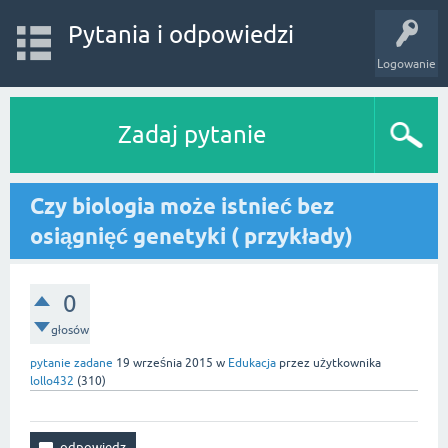
Pytania i odpowiedzi
Logowanie
Zadaj pytanie
Czy biologia może istnieć bez
osiągnięć genetyki ( przykłady)
0
głosów
pytanie zadane
19 września 2015
w
Edukacja
przez użytkownika
lollo432
(
310
)