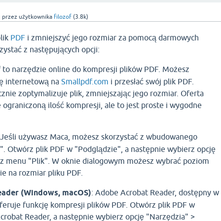
3
przez użytkownika
filozof
(
3.8k
)
lik
PDF
i zmniejszyć jego rozmiar za pomocą darmowych
ystać z następujących opcji:
f to narzędzie online do kompresji plików PDF. Możesz
nę internetową na
Smallpdf.com
i przesłać swój plik PDF.
nie zoptymalizuje plik, zmniejszając jego rozmiar. Oferta
ograniczoną ilość kompresji, ale to jest proste i wygodne
 Jeśli używasz Maca, możesz skorzystać z wbudowanego
". Otwórz plik PDF w "Podglądzie", a następnie wybierz opcję
 z menu "Plik". W oknie dialogowym możesz wybrać poziom
nie na rozmiar pliku PDF.
eader (Windows, macOS)
: Adobe Acrobat Reader, dostępny w
oferuje funkcję kompresji plików PDF. Otwórz plik PDF w
robat Reader, a następnie wybierz opcję "Narzędzia" >