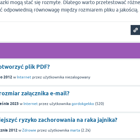
azki mogą stać się rozmyte. Dlatego warto przetestować różn
źć odpowiednią równowagę między rozmiarem pliku a jakością.
otworzyć plik PDF?
go 2012
w
Internet
przez użytkownika
niezalogowany
rozmiar załącznika e-mail?
eśnia 2023
w
Internet
przez użytkownika
gordokgekko
(
520
)
jszyć ryzyko zachorowania na raka jajnika?
cznia 2012
w
Zdrowie
przez użytkownika
marta
(
2.2k
)