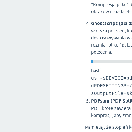
"Kompresja pliku".
obrazów i rozdzielc
Ghostscript (dla
wiersza poleceń, k
dostosowywania wie
rozmiar pliku "pli
polecenia:
bash
gs -sDEVICE=p
dPDFSETTINGS=
sOutputFile=s
PDFsam (PDF Spli
PDF, które zawiera
kompresji, aby zmni
Pamiętaj, że stopień k