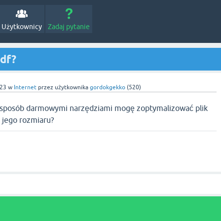
Użytkownicy
Zadaj pytanie
pdf?
023
w
Internet
przez użytkownika
gordokgekko
(
520
)
i sposób darmowymi narzędziami mogę zoptymalizować plik
 jego rozmiaru?