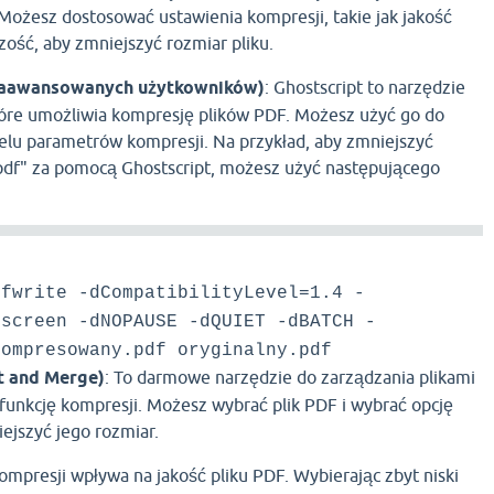
 Możesz dostosować ustawienia kompresji, takie jak jakość
zość, aby zmniejszyć rozmiar pliku.
 zaawansowanych użytkowników)
: Ghostscript to narzędzie
tóre umożliwia kompresję plików PDF. Możesz użyć go do
lu parametrów kompresji. Na przykład, aby zmniejszyć
k.pdf" za pomocą Ghostscript, możesz użyć następującego
dfwrite -dCompatibilityLevel=1.4 -
/screen -dNOPAUSE -dQUIET -dBATCH -
kompresowany.pdf oryginalny.pdf
t and Merge)
: To darmowe narzędzie do zarządzania plikami
 funkcję kompresji. Możesz wybrać plik PDF i wybrać opcję
ejszyć jego rozmiar.
ompresji wpływa na jakość pliku PDF. Wybierając zbyt niski