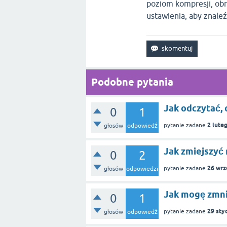
poziom kompresji, obr
ustawienia, aby znale
Podobne pytania
Jak odczytać, 
0
1
2 lute
pytanie zadane
głosów
odpowiedź
Jak zmiejszyć 
0
2
26 wrz
pytanie zadane
głosów
odpowiedzi
Jak mogę zmnie
0
1
29 sty
pytanie zadane
głosów
odpowiedź