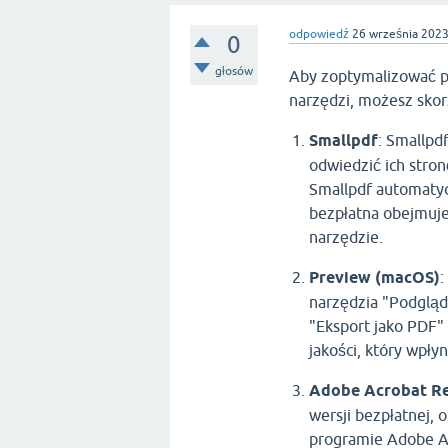
odpowiedź
26 września 202
0
głosów
Aby zoptymalizować p
narzędzi, możesz skorz
Smallpdf
: Smallpd
odwiedzić ich stro
Smallpdf automatycz
bezpłatna obejmuje 
narzędzie.
Preview (macOS)
:
narzędzia "Podgląd
"Eksport jako PDF"
jakości, który wpły
Adobe Acrobat R
wersji bezpłatnej, 
programie Adobe Ac