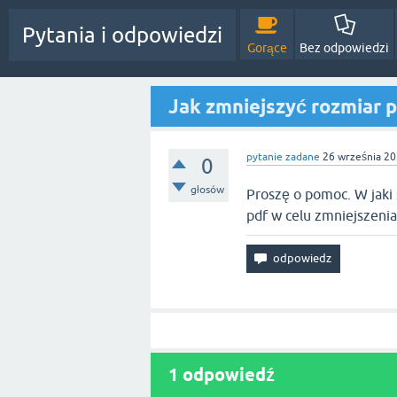
Pytania i odpowiedzi
Gorące
Bez odpowiedzi
Jak zmniejszyć rozmiar 
pytanie zadane
26 września 2
0
głosów
Proszę o pomoc. W jak
pdf w celu zmniejszenia
1
odpowiedź