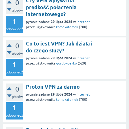
Czy VPN wpływa na
0
prędkość połączenia
głosów
internetowego?
1
29 lipca 2024
pytanie zadane
w
Internet
przez użytkownika
tomekatomek
(
700
)
odpowiedź
Co to jest VPN? Jak działa i
0
do czego służy?
głosów
29 lipca 2024
pytanie zadane
w
Internet
1
przez użytkownika
gordokgekko
(
520
)
odpowiedź
Proton VPN za darmo
0
29 lipca 2024
pytanie zadane
w
Internet
głosów
przez użytkownika
tomekatomek
(
700
)
1
odpowiedź