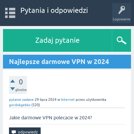
Pytania i odpowiedzi
Logowanie
Zadaj pytanie
Najlepsze darmowe VPN w 2024
0
głosów
pytanie zadane
29 lipca 2024
w
Internet
przez użytkownika
gordokgekko
(
520
)
Jakie darmowe VPN polecacie w 2024?