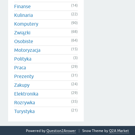
(14)
Finanse
(22)
Kulinaria
(90)
Komputery
(68)
Związki
(64)
Osobiste
(15)
Motoryzacja
(3)
Polityka
(29)
Praca
(31)
Prezenty
(24)
Zakupy
(29)
Elektronika
(35)
Rozrywka
(21)
Turystyka
Powered by
Question2Answer
Snow Theme by
Q2A Market