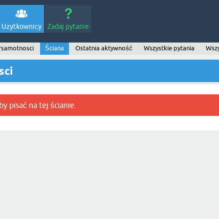
Użytkownicy
Zadaj pytanie
rsamotnosci
Ściana
Ostatnia aktywność
Wszystkie pytania
Wszy
sci
y pisać na tej ścianie.