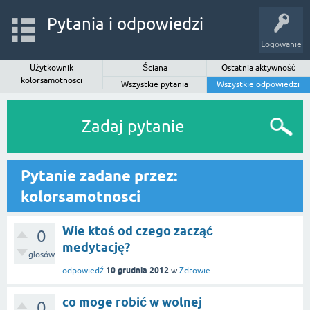
Pytania i odpowiedzi
Logowanie
Użytkownik
Ściana
Ostatnia aktywność
kolorsamotnosci
Wszystkie pytania
Wszystkie odpowiedzi
Zadaj pytanie
Pytanie zadane przez:
kolorsamotnosci
Wie ktoś od czego zacząć
0
medytację?
głosów
10 grudnia 2012
odpowiedź
w
Zdrowie
co moge robić w wolnej
0