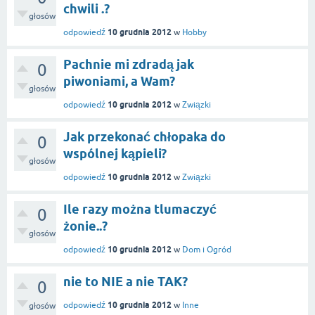
chwili .?
głosów
10 grudnia 2012
odpowiedź
w
Hobby
Pachnie mi zdradą jak
0
piwoniami, a Wam?
głosów
10 grudnia 2012
odpowiedź
w
Związki
Jak przekonać chłopaka do
0
wspólnej kąpieli?
głosów
10 grudnia 2012
odpowiedź
w
Związki
Ile razy można tlumaczyć
0
żonie..?
głosów
10 grudnia 2012
odpowiedź
w
Dom i Ogród
nie to NIE a nie TAK?
0
10 grudnia 2012
odpowiedź
w
Inne
głosów