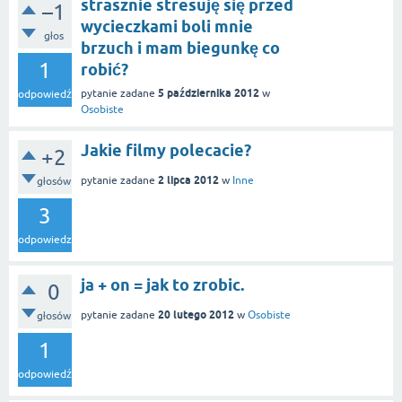
strasznie stresuję się przed
–1
wycieczkami boli mnie
głos
brzuch i mam biegunkę co
1
robić?
5 października 2012
pytanie zadane
w
odpowiedź
Osobiste
Jakie filmy polecacie?
+2
2 lipca 2012
pytanie zadane
w
Inne
głosów
3
odpowiedzi
ja + on = jak to zrobic.
0
20 lutego 2012
pytanie zadane
w
Osobiste
głosów
1
odpowiedź