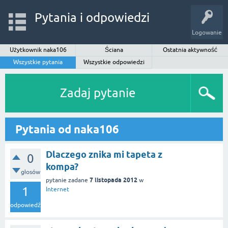
Pytania i odpowiedzi
Logowanie
Użytkownik naka106
Ściana
Ostatnia aktywność
Wszystkie pytania
Wszystkie odpowiedzi
Zadaj pytanie
Pytania od naka106
Dlaczego znika mi tapeta z
0
kompa?
głosów
7 listopada 2012
pytanie zadane
w
1
Internet
odpowiedź