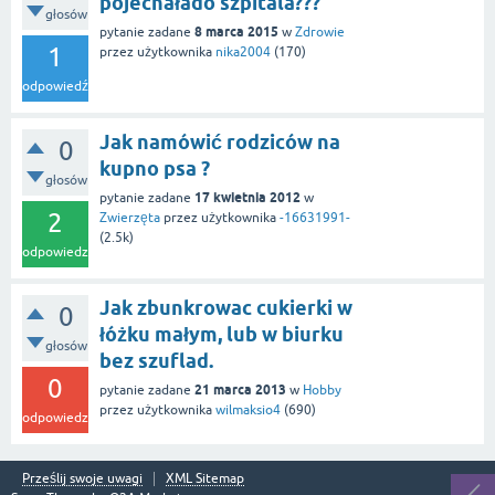
pojechałado szpitala???
głosów
8 marca 2015
pytanie zadane
w
Zdrowie
1
przez użytkownika
nika2004
(
170
)
odpowiedź
Jak namówić rodziców na
0
kupno psa ?
głosów
17 kwietnia 2012
pytanie zadane
w
2
Zwierzęta
przez użytkownika
-16631991-
(
2.5k
)
odpowiedzi
Jak zbunkrowac cukierki w
0
łóżku małym, lub w biurku
głosów
bez szuflad.
0
21 marca 2013
pytanie zadane
w
Hobby
przez użytkownika
wilmaksio4
(
690
)
odpowiedzi
Prześlij swoje uwagi
XML Sitemap