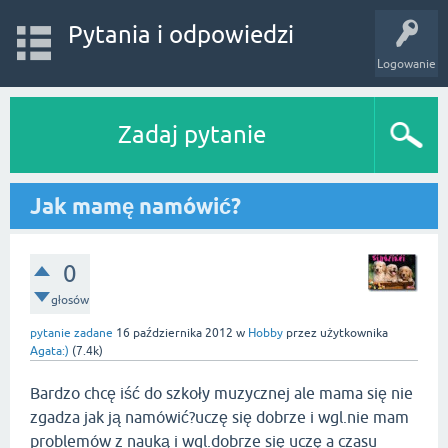
Pytania i odpowiedzi
Logowanie
Zadaj pytanie
Jak mamę namówić?
0
głosów
pytanie zadane
16 października 2012
w
Hobby
przez użytkownika
Agata:)
(
7.4k
)
Bardzo chcę iść do szkoły muzycznej ale mama się nie
zgadza jak ją namówić?uczę się dobrze i wgl.nie mam
problemów z nauką i wgl.dobrze się uczę a czasu