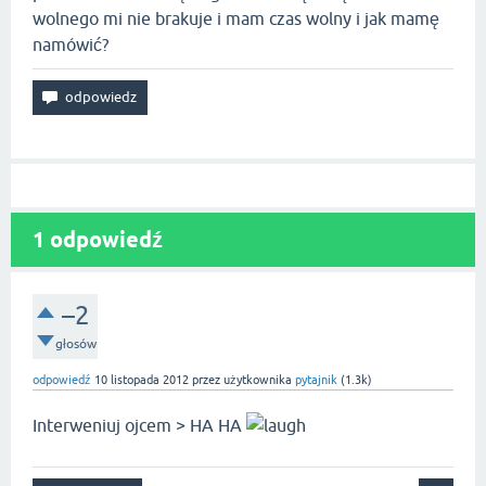
wolnego mi nie brakuje i mam czas wolny i jak mamę
namówić?
1
odpowiedź
–2
głosów
odpowiedź
10 listopada 2012
przez użytkownika
pytajnik
(
1.3k
)
Interweniuj ojcem > HA HA