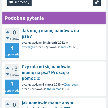
Podobne pytania
Jak moją mamę namówić na
0
psa ?
głosów
18 sierpnia 2012
pytanie zadane
w
4
Zwierzęta
przez użytkownika
Fantie♥
(
120
)
odpowiedzi
Czy uda mi się namówić
+3
mamę na psa? Proszę o
głosów
pomoc ;c
3
4 marca 2013
pytanie zadane
w
Zwierzęta
przez użytkownika
the person
(
190
)
odpowiedzi
jak namówić mame abym
0