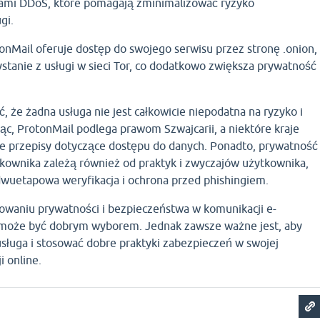
kami DDoS, które pomagają zminimalizować ryzyko
gi.
onMail oferuje dostęp do swojego serwisu przez stronę .onion,
stanie z usługi w sieci Tor, co dodatkowo zwiększa prywatność
 że żadna usługa nie jest całkowicie niepodatna na ryzyko i
c, ProtonMail podlega prawom Szwajcarii, a niektóre kraje
e przepisy dotyczące dostępu do danych. Ponadto, prywatność
kownika zależą również od praktyk i zwyczajów użytkownika,
, dwuetapowa weryfikacja i ochrona przed phishingiem.
chowaniu prywatności i bezpieczeństwa w komunikacji e-
 może być dobrym wyborem. Jednak zawsze ważne jest, aby
 usługa i stosować dobre praktyki zabezpieczeń w swojej
i online.