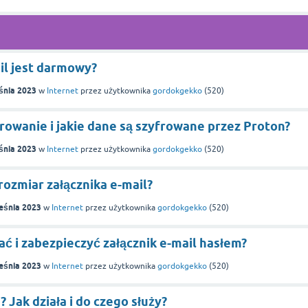
il jest darmowy?
śnia 2023
w
Internet
przez użytkownika
gordokgekko
(
520
)
rowanie i jakie dane są szyfrowane przez Proton?
śnia 2023
w
Internet
przez użytkownika
gordokgekko
(
520
)
rozmiar załącznika e-mail?
eśnia 2023
w
Internet
przez użytkownika
gordokgekko
(
520
)
ć i zabezpieczyć załącznik e-mail hasłem?
eśnia 2023
w
Internet
przez użytkownika
gordokgekko
(
520
)
? Jak działa i do czego służy?