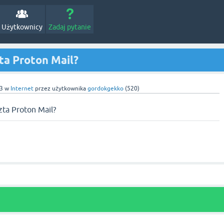
Użytkownicy
Zadaj pytanie
ta Proton Mail?
3
w
Internet
przez użytkownika
gordokgekko
(
520
)
zta Proton Mail?