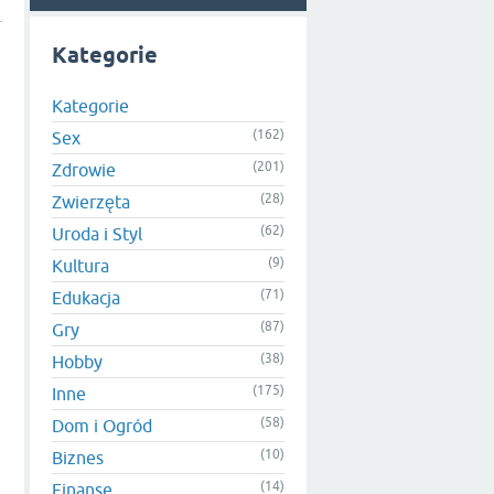
Kategorie
Kategorie
(162)
Sex
(201)
Zdrowie
(28)
Zwierzęta
(62)
Uroda i Styl
(9)
Kultura
(71)
Edukacja
(87)
Gry
(38)
Hobby
e
(175)
Inne
(58)
Dom i Ogród
(10)
Biznes
(14)
Finanse