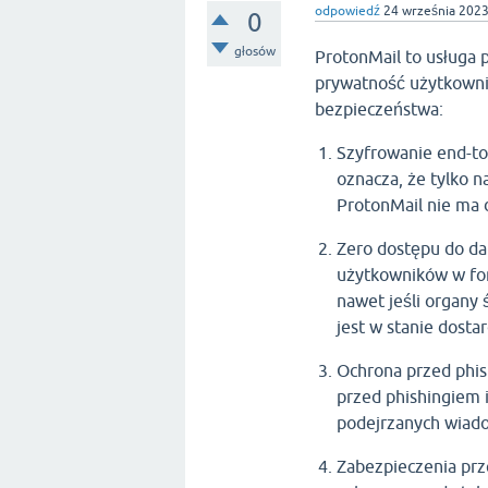
odpowiedź
24 września 202
0
głosów
ProtonMail to usługa p
prywatność użytkownikó
bezpieczeństwa:
Szyfrowanie end-to
oznacza, że tylko n
ProtonMail nie ma 
Zero dostępu do da
użytkowników w form
nawet jeśli organy 
jest w stanie dosta
Ochrona przed phi
przed phishingiem i
podejrzanych wiad
Zabezpieczenia prz