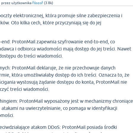
3
przez użytkownika
filozof
(
3.8k
)
oczty elektronicznej, która promuje silne zabezpieczenia i
w. Oto kilka cech, które przyczyniają się do jej
-end: ProtonMail zapewnia szyfrowanie end-to-end, co
adawca i odbiorca wiadomości mają dostęp do jej treści. Nawet
dostępu do treści wiadomości.
nych: ProtonMail deklaruje, że nie przechowuje danych
ie, która umożliwiałaby dostęp do ich treści. Oznacza to, że
ścigania wystosują żądanie dostępu do konta, ProtonMail nie
rczyć treści wiadomości.
shingiem: ProtonMail wyposażony jest w mechanizmy chroniąc
 atakami na uwierzytelnianie, co pomaga w identyfikacji
omości.
eciwdziałające atakom DDoS: ProtonMail posiada środki