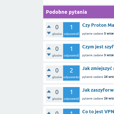
Podobne pytania
Czy Proton Ma
0
1
3 wrze
pytanie zadane
głosów
odpowiedź
Czym jest szyf
0
1
3 wrze
pytanie zadane
głosów
odpowiedź
Jak zmiejszyć 
0
2
26 wrz
pytanie zadane
głosów
odpowiedzi
Jak zaszyforwa
0
1
26 wrz
pytanie zadane
głosów
odpowiedź
Co to jest VPN
0
1