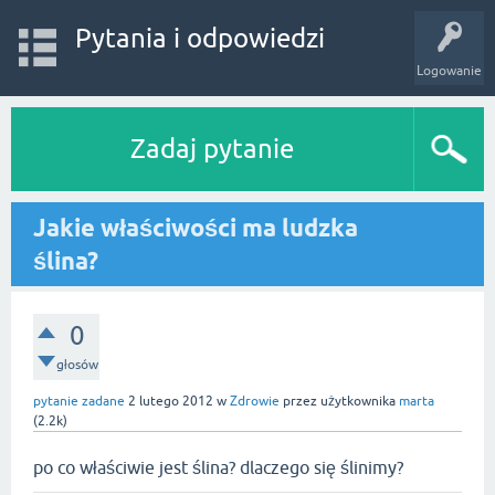
Pytania i odpowiedzi
Logowanie
Zadaj pytanie
Jakie właściwości ma ludzka
ślina?
0
głosów
pytanie zadane
2 lutego 2012
w
Zdrowie
przez użytkownika
marta
(
2.2k
)
po co właściwie jest ślina? dlaczego się ślinimy?