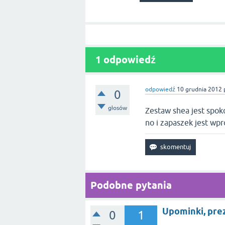
1
odpowiedź
odpowiedź
10 grudnia 2012
0
głosów
Zestaw shea jest spoko
no i zapaszek jest wpr
Podobne pytania
Upominki, prez
0
1