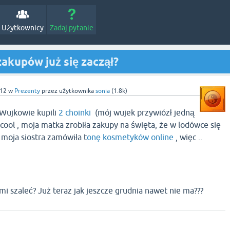
Użytkownicy
Zadaj pytanie
zakupów już się zaczął?
012
w
Prezenty
przez użytkownika
sonia
(
1.8k
)
 Wujkowie kupili
2 choinki
(mój wujek przywiózł jedną
, moja matka zrobiła zakupy na święta, że w lodówce się
 moja siostra zamówiła t
onę kosmetyków online
, więc ..
imi szaleć? Już teraz jak jeszcze grudnia nawet nie ma???