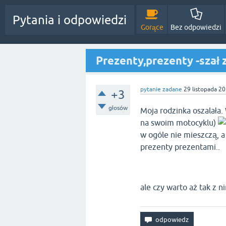
Pytania i odpowiedzi
Gorące
Bez odpowiedzi
Prezenty,prezenty -szał 
pytanie zadane
29 listopada 2
+3
głosów
Moja rodzinka oszalała.
na swoim motocyklu)
w ogóle nie mieszczą, a
prezenty prezentami..
ale czy warto aż tak z n