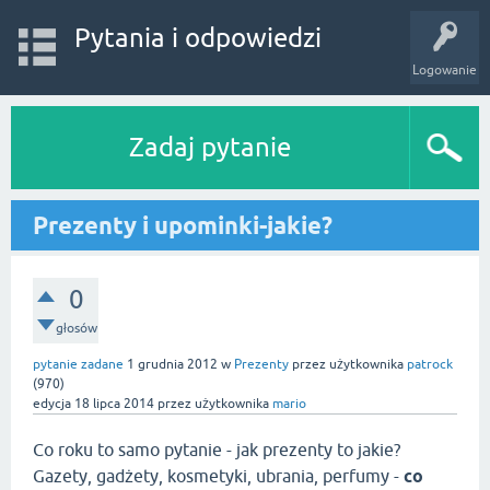
Pytania i odpowiedzi
Logowanie
Zadaj pytanie
Prezenty i upominki-jakie?
0
głosów
pytanie zadane
1 grudnia 2012
w
Prezenty
przez użytkownika
patrock
(
970
)
edycja
18 lipca 2014
przez użytkownika
mario
Co roku to samo pytanie - jak prezenty to jakie?
Gazety, gadżety, kosmetyki, ubrania, perfumy -
co