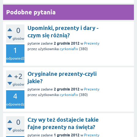
Podobne pytania
Upominki, prezenty i dary -
0
czym się różnią?
głosów
2 grudnia 2012
pytanie zadane
w
Prezenty
1
przez użytkownika
cyrkoniafix
(
380
)
odpowiedź
Oryginalne prezenty-czyli
+2
jakie?
głosów
2 grudnia 2012
pytanie zadane
w
Prezenty
4
przez użytkownika
cyrkoniafix
(
380
)
odpowiedzi
Czy wy też dostajecie takie
0
fajne prezenty na święta?
głosów
1 grudnia 2012
pytanie zadane
w
Prezenty