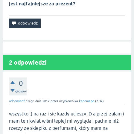
jest najfajniejsze za prezent?
2
odpowiedzi
0
głosów
odpowiedź
10 grudnia 2012
przez użytkownika
kapomapo
(
2.3k
)
wszystko :) na raz i sie kazdy ucieszy :D a przejrzałam i
mam ten kwiat wiśni lepiej mi wygląda i pachnie niż
rzeczy ze sklepiku z perfumami, który mam na