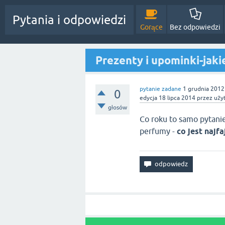
Pytania i odpowiedzi
Gorące
Bez odpowiedzi
Prezenty i upominki-jaki
pytanie zadane
1 grudnia 2012
0
edycja
18 lipca 2014
przez uży
głosów
Co roku to samo pytanie 
perfumy -
co jest najfa