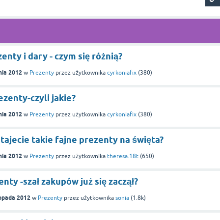
enty i dary - czym się różnią?
nia 2012
w
Prezenty
przez użytkownika
cyrkoniafix
(
380
)
zenty-czyli jakie?
nia 2012
w
Prezenty
przez użytkownika
cyrkoniafix
(
380
)
tajecie takie fajne prezenty na święta?
nia 2012
w
Prezenty
przez użytkownika
theresa.18t
(
650
)
nty -szał zakupów już się zaczął?
topada 2012
w
Prezenty
przez użytkownika
sonia
(
1.8k
)