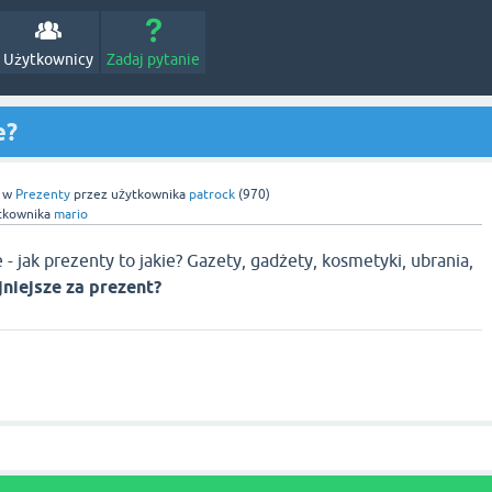
Użytkownicy
Zadaj pytanie
e?
w
Prezenty
przez użytkownika
patrock
(
970
)
tkownika
mario
- jak prezenty to jakie? Gazety, gadżety, kosmetyki, ubrania,
jniejsze za prezent?