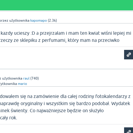
przez użytkownika
kapomapo
(
2.3k
)
ie kazdy ucieszy :D a przejrzałam i mam ten kwiat wiśni lepiej mi
 rzeczy ze sklepiku z perfumami, który mam na przeciwko
z użytkownika
raul
(
740
)
żytkownika
mario
owałem się na zamówienie dla całej rodziny fotokalendarzy z
naprawdę oryginalny i wszystkim się bardzo podobał. Wydatek
nek świenty. Co najważniejsze będzie on służyło
ały rok.