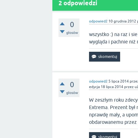
2
odpowiedzi
odpowiedź
10 grudnia 2012
0
głosów
wszystko :) na raz i s
wygląda i pachnie niż
odpowiedź
5 lipca 2014
prze
0
edycja
18 lipca 2014
przez u
głosów
W zeszłym roku zdecyd
Extrema. Prezent był 
nprawdę mały, a upomi
obdarowanemu przez c