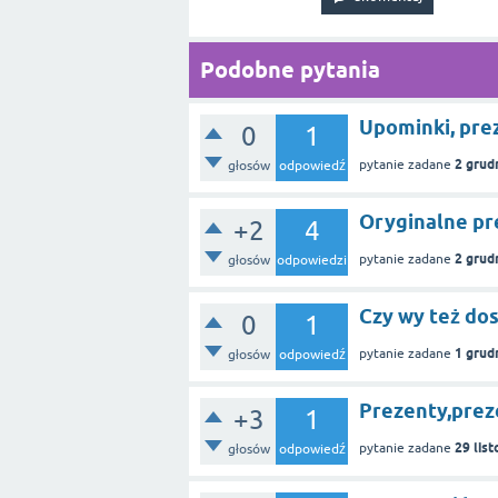
Podobne pytania
Upominki, prez
0
1
2 grud
pytanie zadane
głosów
odpowiedź
Oryginalne pre
+2
4
2 grud
pytanie zadane
głosów
odpowiedzi
Czy wy też dos
0
1
1 grud
pytanie zadane
głosów
odpowiedź
Prezenty,preze
+3
1
29 lis
pytanie zadane
głosów
odpowiedź