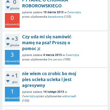
0
ROBOROWSKIEGO
głosów
10 marca 2013
pytanie zadane
w
Zwierzęta
0
przez użytkownika
kasiadumna
(
120
)
odpowiedzi
Czy uda mi się namówić
+3
mamę na psa? Proszę o
głosów
pomoc ;c
3
4 marca 2013
pytanie zadane
w
Zwierzęta
przez użytkownika
the person
(
190
)
odpowiedzi
nie wiem co zrobic bo moj
+1
pies ucieka ucieka i jest
głos
agresywny
1
14 lutego 2013
pytanie zadane
w
Zwierzęta
przez użytkownika
wiktoriaa9
odpowiedź
(
150
)