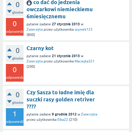
co dać do jedzenia
0
owczarkowi niemieckiemu
głosów
6miesięcznemu
0
27 stycznia 2013
pytanie zadane
w
Zwierzęta
przez użytkownika
szymek123
odpowiedzi
(
800
)
Czarny kot
0
21 stycznia 2013
pytanie zadane
w
głosów
Zwierzęta
przez użytkownika
Maciejka321
(
200
)
0
odpowiedzi
Czy Sasza to ładne imię dla
0
suczki rasy golden retriver
głosów
????
1
9 grudnia 2012
pytanie zadane
w
Zwierzęta
przez użytkownika
Elka22
(
210
)
odpowiedź