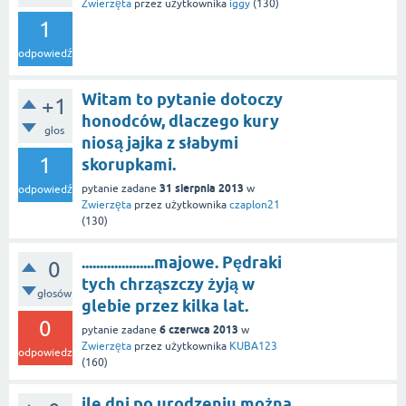
Zwierzęta
przez użytkownika
iggy
(
130
)
1
odpowiedź
Witam to pytanie dotoczy
+1
honodców, dlaczego kury
głos
niosą jajka z słabymi
1
skorupkami.
31 sierpnia 2013
pytanie zadane
w
odpowiedź
Zwierzęta
przez użytkownika
czaplon21
(
130
)
....................majowe. Pędraki
0
tych chrząszczy żyją w
głosów
glebie przez kilka lat.
0
6 czerwca 2013
pytanie zadane
w
Zwierzęta
przez użytkownika
KUBA123
odpowiedzi
(
160
)
ile dni po urodzeniu można