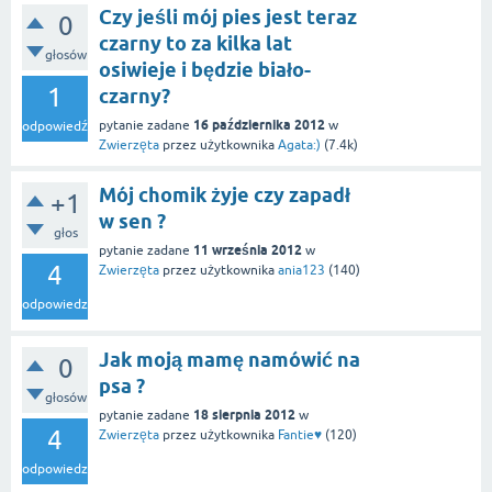
Czy jeśli mój pies jest teraz
0
czarny to za kilka lat
głosów
osiwieje i będzie biało-
1
czarny?
16 października 2012
pytanie zadane
w
odpowiedź
Zwierzęta
przez użytkownika
Agata:)
(
7.4k
)
Mój chomik żyje czy zapadł
+1
w sen ?
głos
11 września 2012
pytanie zadane
w
4
Zwierzęta
przez użytkownika
ania123
(
140
)
odpowiedzi
Jak moją mamę namówić na
0
psa ?
głosów
18 sierpnia 2012
pytanie zadane
w
4
Zwierzęta
przez użytkownika
Fantie♥
(
120
)
odpowiedzi