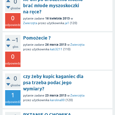
0
brać młode myszoskoczki
głosów
na ręce?
0
16 kwietnia 2013
pytanie zadane
w
Zwierzęta
przez użytkownika
ja1
(
120
)
odpowiedzi
Pomożecie ?
–1
26 marca 2013
pytanie zadane
w
Zwierzęta
głos
przez użytkownika
kati3211
(
110
)
0
odpowiedzi
czy żeby kupic kaganiec dla
0
psa trzeba podac jego
głosów
wymiary?
1
23 marca 2013
pytanie zadane
w
Zwierzęta
przez użytkownika
karolina00
(
120
)
odpowiedź
PYTANIE O CHOMIKA