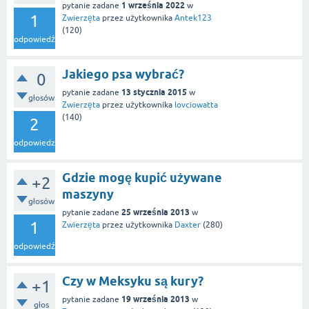
1 września 2022
pytanie zadane
w
1
Zwierzęta
przez użytkownika
Antek123
(
120
)
odpowiedź
Jakiego psa wybrać?
0
13 stycznia 2015
pytanie zadane
w
głosów
Zwierzęta
przez użytkownika
lovciowatta
(
140
)
2
odpowiedzi
Gdzie mogę kupić używane
+2
maszyny
głosów
25 września 2013
pytanie zadane
w
1
Zwierzęta
przez użytkownika
Daxter
(
280
)
odpowiedź
Czy w Meksyku są kury?
+1
19 września 2013
pytanie zadane
w
głos