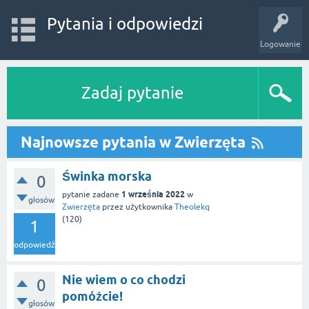
Pytania i odpowiedzi
Logowanie
Zadaj pytanie
Najnowsze pytania w Zwierzęta
Świnka morska
0
1 września 2022
pytanie zadane
w
głosów
Zwierzęta
przez użytkownika
Theolekq
(
120
)
1
odpowiedź
Nie wiem o co chodzi
0
pomóżcie!
głosów